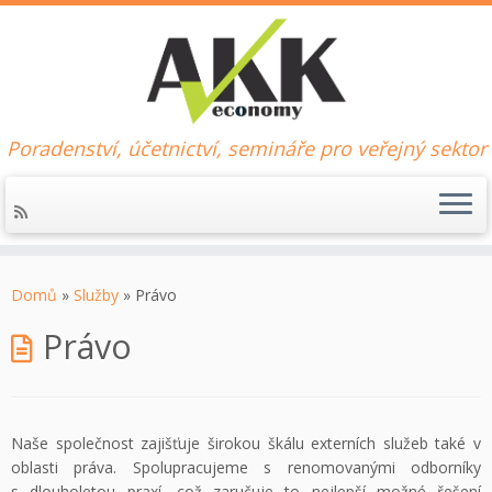
Poradenství, účetnictví, semináře pro veřejný sektor
Skip
to
Domů
»
Služby
»
Právo
content
Právo
Naše společnost zajišťuje širokou škálu externích služeb také v
oblasti práva. Spolupracujeme s renomovanými odborníky
s dlouholetou praxí, což zaručuje to nejlepší možné řešení